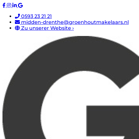
0593 23 21 21
midden-drenthe@groenhoutmakelaars.nl
Zu unserer Website ›