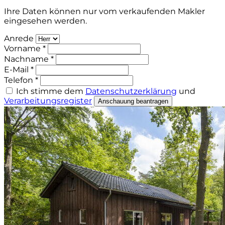
Ihre Daten können nur vom verkaufenden Makler
eingesehen werden.
Anrede
Vorname *
Nachname *
E-Mail *
Telefon *
Ich stimme dem
Datenschutzerklärung
und
Verarbeitungsregister
Anschauung beantragen