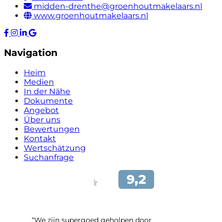
midden-drenthe@groenhoutmakelaars.nl
www.groenhoutmakelaars.nl
Navigation
Heim
Medien
In der Nähe
Dokumente
Angebot
Über uns
Bewertungen
Kontakt
Wertschätzung
Suchanfrage
“We zijn supergoed geholpen door